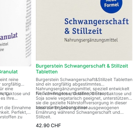
Burgerstein Schwangerschaft & Stillzeit
Granulat
Tabletten
eint reine
Burgerstein Schwangerschaft&Stillzeit Tabletten
r sorgfältig
sind ein sorgfältig abgestimmtes
ür eine
Nahrungsergänzungsmittel, speziell entwickelt
hrung.
für Schwangere und stillende Frauen.
ten, Laktose und
Frei von Fructose, Gelatine, Gluten, Laktose und
es Ihre
Soja sowie vegetarisch geeignet, unterstützen
.
sie die gezielte Nährstoffversorgung in dieser
besonderen Lebensphase.
ert die Einnahme
Ideal zur Ergänzung einer ausgewogenen
hkeit. Perfekt,
Ernährung während Schwangerschaft und
rstoffen zu
Stillzeit.
42.90
CHF