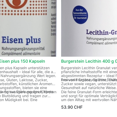
Eisen plus 150 Kapseln
Burgerstein Lecithin 400 g 
sen plus Kapseln unterstützen
Burgerstein Lecithin Granulat ver
enhaushalt – ideal für alle, die auf
pflanzliche Inhaltsstoffe mit eine
he Nahrungsergänzung Wert legen.
abgestimmten Rezeptur – ideal f
bewusste Ergänzung Ihrer Ernä
ose, Gluten, Laktose, Zucker,
Frei von Fructose, Gelatine, Glu
arbstoffen, künstlichen Aromen
Zucker sowie vegan, unterstützt 
ungsstoffen, bieten sie eine
Gesundheit auf natürliche Weise
ösung zur Stärkung des Körpers.
für Schwangere geeignet, fördern
Die feine Granulat-Form erleicht
e Blutbildung und tragen zur
und sorgt für optimale Verträglic
on Müdigkeit bei. Eine
um den Alltag mit wertvollen Näh
gänzung für mehr Vitalität im
bereichern.
53.90
CHF