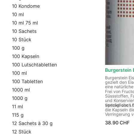
10 Kondome
10 ml
10 ml 75 ml
10 Sachets
10 Stück
100 g
100 Kapseln
100 Lutschtabletten
Burgerstein 
100 ml
Burgerstein Ei
100 Tabletten
gezielt den Eis
eine natürlic
1000 ml
Frei von Fruct
Süssstoffen, F
1000 g
und Konservier
verträgliche L
Speziell auch 
11 ml
die Kapseln di
Verringerung v
115 g
hochwertige Er
38.90
CHF
12 Sachets à 30 g
Alltag.
12 Stück