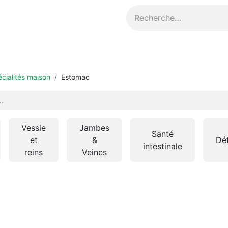
Contact
cialités maison
Estomac
Vessie
Jambes
Santé
et
&
Dé
intestinale
reins
Veines