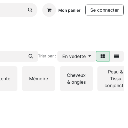
Se connecter
Mon panier
En vedette
Trier par :
Peau &
Cheveux
tente
Mémoire
Tissu
& ongles
conjonctif